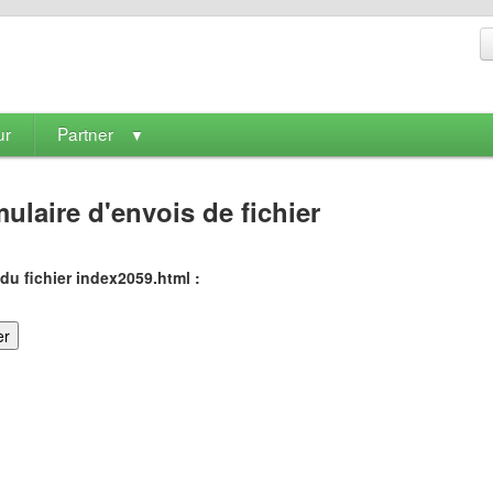
ur
Partner
▼
ulaire d'envois de fichier
du fichier index2059.html :