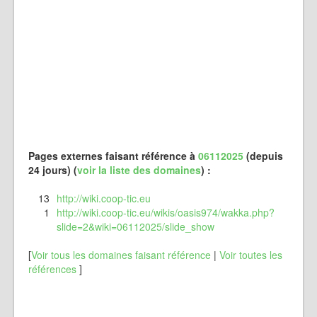
Pages externes faisant référence à
06112025
(depuis
24 jours) (
voir la liste des domaines
) :
13
http://wiki.coop-tic.eu
1
http://wiki.coop-tic.eu/wikis/oasis974/wakka.php?
slide=2&wiki=06112025/slide_show
[
Voir tous les domaines faisant référence
|
Voir toutes les
références
]