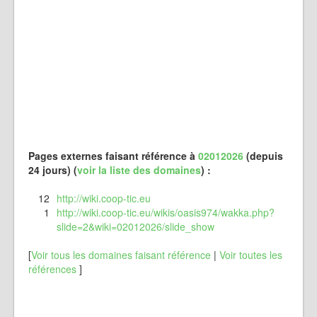
Pages externes faisant référence à
02012026
(depuis
24 jours) (
voir la liste des domaines
) :
12
http://wiki.coop-tic.eu
1
http://wiki.coop-tic.eu/wikis/oasis974/wakka.php?
slide=2&wiki=02012026/slide_show
[
Voir tous les domaines faisant référence
|
Voir toutes les
références
]