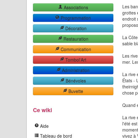
Les ban
Associations
grottes 
Programmation
endroit 
proposo
Décoration
La Côte 
Restauration
sable bl
Communication
Les rive
Tombol'Art
mer. Le
Administration
La rive 
États - 
Bénévoles
theirnig
Buvette
chose p
Quand e
Ce wiki
La rive 
l'été es
Aide
moment 
Tableau de bord
vivez à 