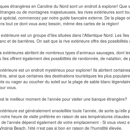
ques étrangères en Caroline du Nord sont un endroit à explorer! Que vo
étranges ou de montagnes majestueuses, les rives extérieures sont tout
si spécial, commencez par notre guide bancaire externe. De la plage or
ns tout ce dont vous avez besoin, même des cartes de la région!
extérieure est un groupe d'îles situées dans l'Atlantique Nord. Les île
anc et de barrières. On sait que la rive extérieure offre des possibilit
s extérieures abritent de nombreux types d'animaux sauvages, dont les 
s îles offrent également des possibilités de randonnée, de natation, d
extérieure est un endroit mystérieux pour explorer! Ils abritent certaine
Unis, ainsi que certaines des destinations touristiques les plus populai
hts ou nager au coucher du soleil sur la plage de sable blanc légendair
our vous.
st le meilleur moment de l'année pour visiter une banque étrangère?
extérieure est généralement ensoleillée toute l'année, de sorte qu'elle 
t notre heure de visite préférée en raison de ses températures chaudes
de l'année dépend également de votre emplacement - Si vous vivez en 
Virginia Beach, l'été n'est pas si bon en raison de l'humidité élevée.