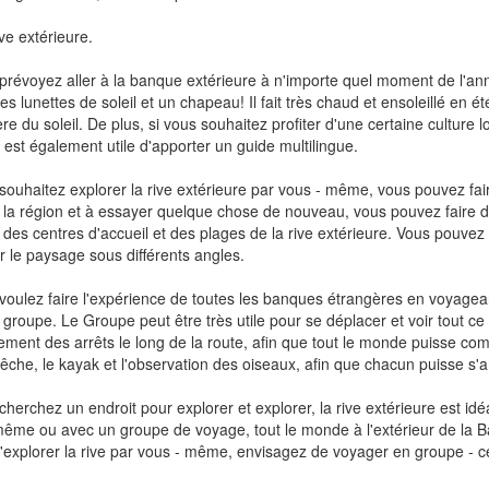
ive extérieure.
prévoyez aller à la banque extérieure à n'importe quel moment de l'ann
es lunettes de soleil et un chapeau! Il fait très chaud et ensoleillé en é
re du soleil. De plus, si vous souhaitez profiter d'une certaine culture l
il est également utile d'apporter un guide multilingue.
souhaitez explorer la rive extérieure par vous - même, vous pouvez fai
r la région et à essayer quelque chose de nouveau, vous pouvez faire d
 des centres d'accueil et des plages de la rive extérieure. Vous pouve
r le paysage sous différents angles.
voulez faire l'expérience de toutes les banques étrangères en voyageant
groupe. Le Groupe peut être très utile pour se déplacer et voir tout ce
ment des arrêts le long de la route, afin que tout le monde puisse comp
pêche, le kayak et l'observation des oiseaux, afin que chacun puisse 
cherchez un endroit pour explorer et explorer, la rive extérieure est i
même ou avec un groupe de voyage, tout le monde à l'extérieur de la B
'explorer la rive par vous - même, envisagez de voyager en groupe - c