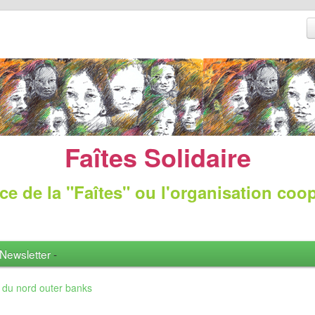
Faîtes Solidaire
ce de la "Faîtes" ou l'organisation coo
Newsletter
-
e du nord outer banks