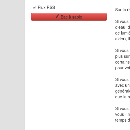
Flux RSS
Sur la r
Bac à sable
Si vous 
d'eau, d
de lumiè
aider), 
Si vous 
plus su
certains
pour voi
Si vous 
avec un 
générale
que la 
Si vous 
vous - 
temps d