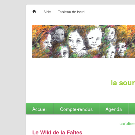
Aide
Tableau de bord
-
la sour
-
Accueil
Compte-rendus
Agenda
carolin
Le Wiki de la Faîtes