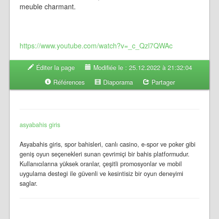
meuble charmant.
https://www.youtube.com/watch?v=_c_Qzl7QWAc
Éditer la page
Modifiée le : 25.12.2022 à 21:32:04
Références
Diaporama
Partager
asyabahis giris
Asyabahis giris, spor bahisleri, canlı casino, e-spor ve poker gibi
geniş oyun seçenekleri sunan çevrimiçi bir bahis platformudur.
Kullanıcılarına yüksek oranlar, çeşitli promosyonlar ve mobil
uygulama destegi ile güvenli ve kesintisiz bir oyun deneyimi
saglar.