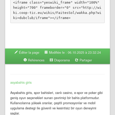
<iframe class="yeswiki_frame" width="100%" 
height="700" frameborder="0" src="http://wi
ki.coop-tic.eu/wikis/FaitesSol/wakka.php?wi
Éditer la page
Modifiée le : 06.10.2025 à 23:32:24
Références
Diaporama
Partager
asyabahis giris
Asyabahis giris, spor bahisleri, canlı casino, e-spor ve poker gibi
geniş oyun seçenekleri sunan çevrimiçi bir bahis platformudur.
Kullanıcılarına yüksek oranlar, çeşitli promosyonlar ve mobil
uygulama destegi ile güvenli ve kesintisiz bir oyun deneyimi
saglar.