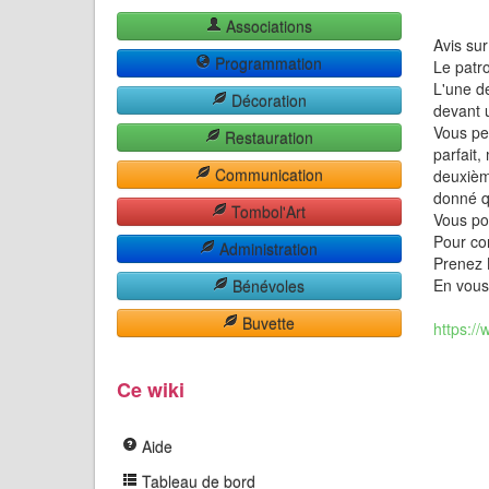
Associations
Avis sur
Programmation
Le patr
L'une d
Décoration
devant 
Vous pe
Restauration
parfait,
Communication
deuxièm
donné q
Tombol'Art
Vous po
Pour con
Administration
Prenez 
En vous 
Bénévoles
Buvette
https:/
Ce wiki
Aide
Tableau de bord