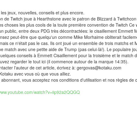
 les jeux, nouvelles, conseils et plus encore.
on de Twitch joue à Hearthstone avec le patron de Blizzard à Twitchcon
es choses les plus cools de la toute première convention de Twitch Ce
un public, entre deux PDG très décontractées: le cisaillement Emmett M
nsez peut-être que quelqu'un comme Mike Morhaime obliterait facilem
 mais ce n'était pas le cas. Ils ont joué un ensemble de trois matchs et
e match avec une petite aide de Trump (pas celui-là!). Le populaire j
uelques conseils à Emmett Cisaillement pour la troisième et le match d
uvez regarder le tout ici (il commence autour de la marque 14:35).
tacter l'auteur de cet article, écrivez à: gergovas@kotaku.com
Kotaku avec vous où que vous alliez.
abonnant, vous acceptez nos conditions d'utilisation et nos règles de co
/www.youtube.com/watch?v=iip92a2QQGQ