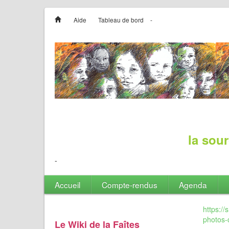
Aide
Tableau de bord
-
la sour
-
Accueil
Compte-rendus
Agenda
https:/
photos-
Le Wiki de la Faîtes