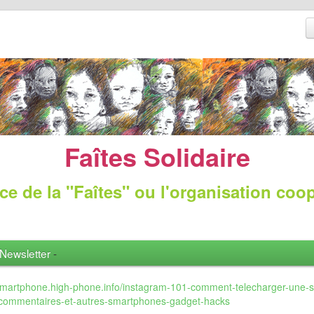
Faîtes Solidaire
ce de la "Faîtes" ou l'organisation coo
Newsletter
-
/smartphone.high-phone.info/instagram-101-comment-telecharger-une-
commentaires-et-autres-smartphones-gadget-hacks