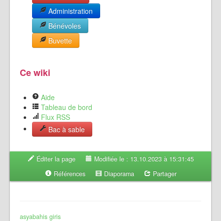
Administration
Bénévoles
Buvette
Ce wiki
Aide
Tableau de bord
Flux RSS
Bac à sable
Éditer la page
Modifiée le : 13.10.2023 à 15:31:45
Références
Diaporama
Partager
asyabahis giris