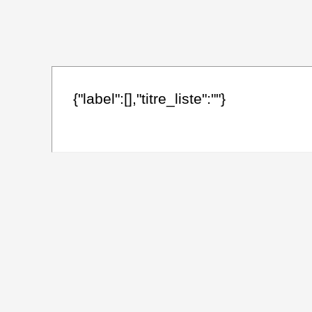
{"label":[],"titre_liste":""}