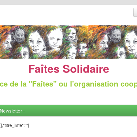
Faîtes Solidaire
ce de la "Faîtes" ou l'organisation coo
Newsletter
-
],"titre_liste":""}