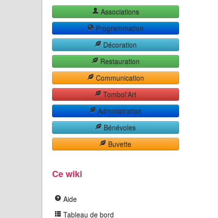
Associations
Programmation
Décoration
Restauration
Communication
Tombol'Art
Administration
Bénévoles
Buvette
Ce wiki
Aide
Tableau de bord