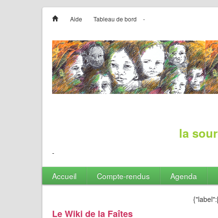
Aide
Tableau de bord
-
la sour
-
Accueil
Compte-rendus
Agenda
{"label":[
Le Wiki de la Faîtes