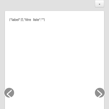
×
{"label":[],"titre_liste":""}
<
>