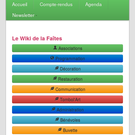
Accueil
Compte-rendus
Agenda
Newsletter
-
Le Wiki de la Faîtes
Associations
Programmation
Décoration
Restauration
Communication
Tombol'Art
Administration
Bénévoles
Buvette