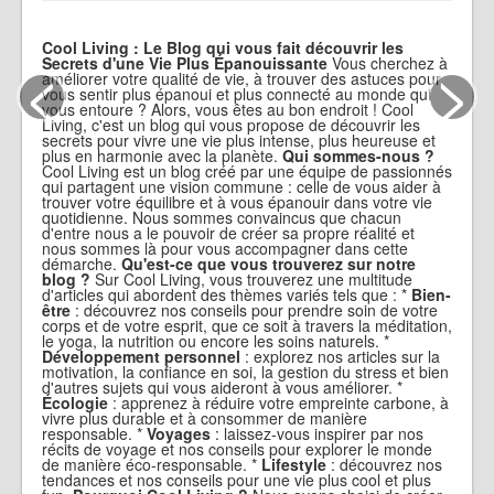
Cool Living : Le Blog qui vous fait découvrir les
<
>
Secrets d'une Vie Plus Épanouissante
Vous cherchez à
améliorer votre qualité de vie, à trouver des astuces pour
vous sentir plus épanoui et plus connecté au monde qui
vous entoure ? Alors, vous êtes au bon endroit ! Cool
Living, c'est un blog qui vous propose de découvrir les
secrets pour vivre une vie plus intense, plus heureuse et
plus en harmonie avec la planète.
Qui sommes-nous ?
Cool Living est un blog créé par une équipe de passionnés
qui partagent une vision commune : celle de vous aider à
trouver votre équilibre et à vous épanouir dans votre vie
quotidienne. Nous sommes convaincus que chacun
d'entre nous a le pouvoir de créer sa propre réalité et
nous sommes là pour vous accompagner dans cette
démarche.
Qu'est-ce que vous trouverez sur notre
blog ?
Sur Cool Living, vous trouverez une multitude
d'articles qui abordent des thèmes variés tels que : *
Bien-
être
: découvrez nos conseils pour prendre soin de votre
corps et de votre esprit, que ce soit à travers la méditation,
le yoga, la nutrition ou encore les soins naturels. *
Développement personnel
: explorez nos articles sur la
motivation, la confiance en soi, la gestion du stress et bien
d'autres sujets qui vous aideront à vous améliorer. *
Écologie
: apprenez à réduire votre empreinte carbone, à
vivre plus durable et à consommer de manière
responsable. *
Voyages
: laissez-vous inspirer par nos
récits de voyage et nos conseils pour explorer le monde
de manière éco-responsable. *
Lifestyle
: découvrez nos
tendances et nos conseils pour une vie plus cool et plus