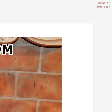
::
suivant >>
Éditer
::
[]->