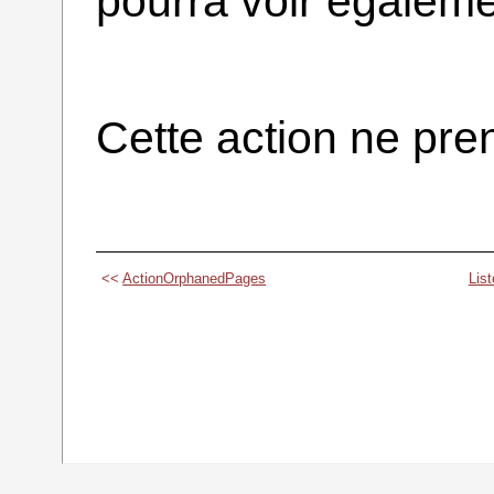
pourra voir égaleme
Cette action ne pr
<<
ActionOrphanedPages
Lis