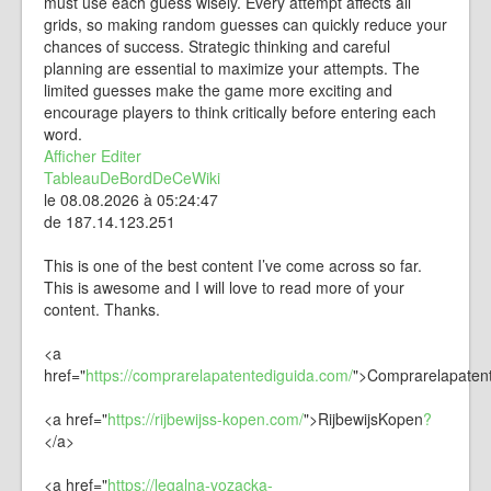
must use each guess wisely. Every attempt affects all
grids, so making random guesses can quickly reduce your
chances of success. Strategic thinking and careful
planning are essential to maximize your attempts. The
limited guesses make the game more exciting and
encourage players to think critically before entering each
word.
Afficher
Editer
TableauDeBordDeCeWiki
le 08.08.2026 à 05:24:47
de 187.14.123.251
This is one of the best content I’ve come across so far.
This is awesome and I will love to read more of your
content. Thanks.
<a
href="
https://comprarelapatentediguida.com/
">Comprarelapatent
<a href="
https://rijbewijss-kopen.com/
">
RijbewijsKopen
?
</a>
<a href="
https://legalna-vozacka-