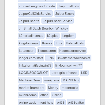
inboard engines for sale
Jaipurcallgirls
JaipurCallGirlsService
JaipurEscort
JaipurEscorts
JaipurEscortService
Jr. Small Batch Bourbon Whiskey
k2herbalincense
k2spice
kingdom
kingdomkeys
Knives
Kota
Kotacallgirls
kotaescort
Kotaescorts
Kotaescortservice
ledger.com/start
LINK
linkalternatifawanaslot
linkalternatifspinwin77
linkloginspinwin77
LOGINSOGOSLOT
Loro gris africano
LSD
Machine Guns
marijuana
MARKERS
market4numbers
Money
moonrocks
mushrooms
office
Online
online assignment help
ori89
ori89daftar