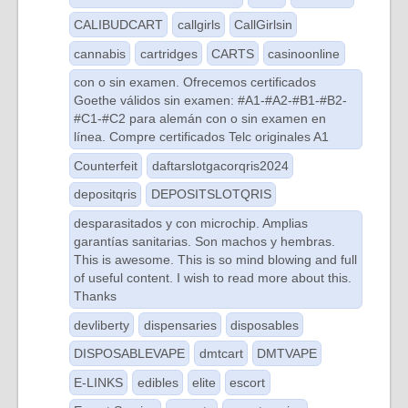
CALIBUDCART
callgirls
CallGirlsin
cannabis
cartridges
CARTS
casinoonline
con o sin examen. Ofrecemos certificados
Goethe válidos sin examen: #A1-#A2-#B1-#B2-
#C1-#C2 para alemán con o sin examen en
línea. Compre certificados Telc originales A1
Counterfeit
daftarslotgacorqris2024
depositqris
DEPOSITSLOTQRIS
desparasitados y con microchip. Amplias
garantías sanitarias. Son machos y hembras.
This is awesome. This is so mind blowing and full
of useful content. I wish to read more about this.
Thanks
devliberty
dispensaries
disposables
DISPOSABLEVAPE
dmtcart
DMTVAPE
E-LINKS
edibles
elite
escort