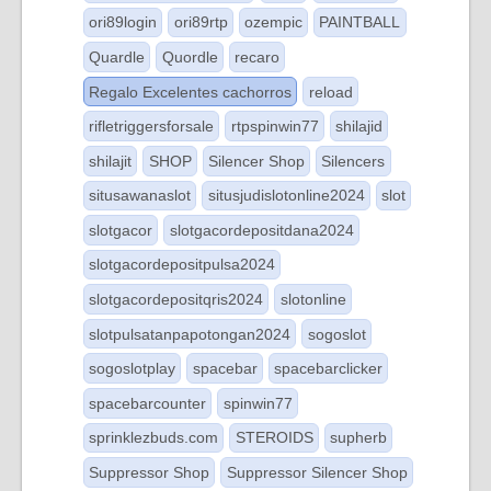
ori89login
ori89rtp
ozempic
PAINTBALL
Quardle
Quordle
recaro
Regalo Excelentes cachorros
reload
rifletriggersforsale
rtpspinwin77
shilajid
shilajit
SHOP
Silencer Shop
Silencers
situsawanaslot
situsjudislotonline2024
slot
slotgacor
slotgacordepositdana2024
slotgacordepositpulsa2024
slotgacordepositqris2024
slotonline
slotpulsatanpapotongan2024
sogoslot
sogoslotplay
spacebar
spacebarclicker
spacebarcounter
spinwin77
sprinklezbuds.com
STEROIDS
supherb
Suppressor Shop
Suppressor Silencer Shop