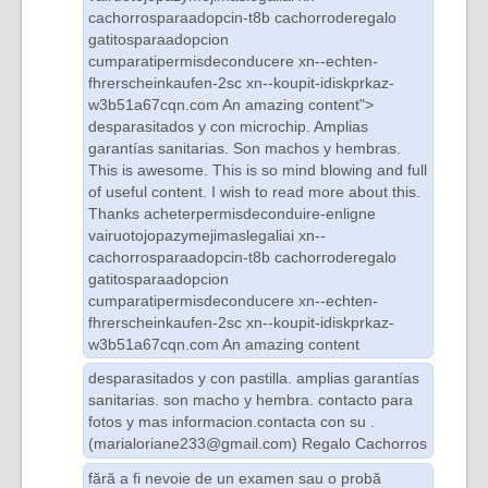
cachorrosparaadopcin-t8b
cachorroderegalo
gatitosparaadopcion
cumparatipermisdeconducere
xn--echten-
fhrerscheinkaufen-2sc
xn--koupit-idiskprkaz-
w3b51a67cqn.com
An amazing content">
desparasitados y con microchip. Amplias
garantías sanitarias. Son machos y hembras.
This is awesome. This is so mind blowing and full
of useful content. I wish to read more about this.
Thanks
acheterpermisdeconduire-enligne
vairuotojopazymejimaslegaliai
xn--
cachorrosparaadopcin-t8b
cachorroderegalo
gatitosparaadopcion
cumparatipermisdeconducere
xn--echten-
fhrerscheinkaufen-2sc
xn--koupit-idiskprkaz-
w3b51a67cqn.com
An amazing content
desparasitados y con pastilla. amplias garantías
sanitarias. son macho y hembra. contacto para
fotos y mas informacion.contacta con su .
(marialoriane233@gmail.com) Regalo Cachorros
fără a fi nevoie de un examen sau o probă