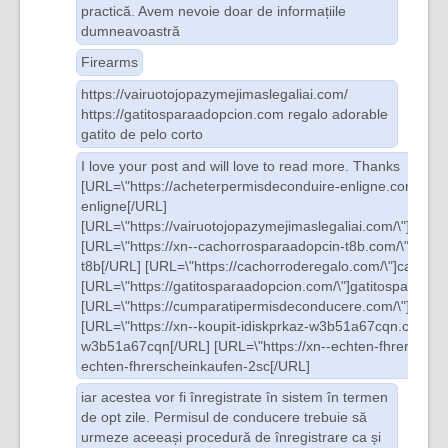
practică. Avem nevoie doar de informațiile
dumneavoastră
Firearms
https://vairuotojopazymejimaslegaliai.com/
https://gatitosparaadopcion.com regalo adorable
gatito de pelo corto
I love your post and will love to read more. Thanks
[URL=\"https://acheterpermisdeconduire-enligne.com/\"]a
enligne[/URL]
[URL=\"https://vairuotojopazymejimaslegaliai.com/\"]vairu
[URL=\"https://xn--cachorrosparaadopcin-t8b.com/\"]xn--
t8b[/URL] [URL=\"https://cachorroderegalo.com/\"]cachor
[URL=\"https://gatitosparaadopcion.com/\"]gatitosparaado
[URL=\"https://cumparatipermisdeconducere.com/\"]cump
[URL=\"https://xn--koupit-idiskprkaz-w3b51a67cqn.com/\"]x
w3b51a67cqn[/URL] [URL=\"https://xn--echten-fhrerschein
echten-fhrerscheinkaufen-2sc[/URL]
iar acestea vor fi înregistrate în sistem în termen
de opt zile. Permisul de conducere trebuie să
urmeze aceeași procedură de înregistrare ca și