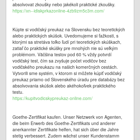
absolvovat zkoušky nebo jakékoli praktické zkoušky.
https://xn--idiskprkazonline-4zb9zm5c3m.com/
Kúpte si vodičský preukaz na Slovensku bez teoretických
alebo praktických skúšok. Uvedomujeme si ťažkosti, s
ktorými sa stretáva toľko ľudí pri teoretických skúškach,
zatiaľ čo praktické skúšky pre mnohých nie sú veľkým
problémom. Väčšina testov pod 60 % vždy potvrdí
vodičský test, čím sa zvyšuje počet vodičov bez
vodičského preukazu na našich komerčných cestách.
Vytvorili sme systém, v ktorom si môžete kúpiť vodičský
preukaz priamo od Slovenského úradu pre databázy bez
absolvovania skúšok alebo akéhokoľvek praktického
testu.
https://kupitvodicskypreukaz-online.com/
Goethe-Zertifikat kaufen. Unser Netzwerk von Agenten,
die beim Erwerb des Goethe-Zertifikats und anderer
anerkannter Zertifikate helfen, hat sich über die Jahre
stetig verbessert. Zudem wächst unser Kundenstamm