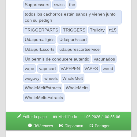
Suppressors
swiss
thc
todos los cachorros están sanos y vienen junto
con su pedigrí
TRIGGERPARTS
TRIGGERS
Trulicity
tt15
Udaipurcallgirls
UdaipurEscort
UdaipurEscorts
udaipurescortservice
Un permis de conducere autentic
vacunados
vape
vapecart
VAPEPEN
VAPES
weed
wegovy
wheels
WholeMelt
WholeMeltExtracts
WholeMelts
WholeMeltsExtracts
Éditer la page
Modifiée le : 11.06.2026 à 00:55:06
Références
Diaporama
Partager