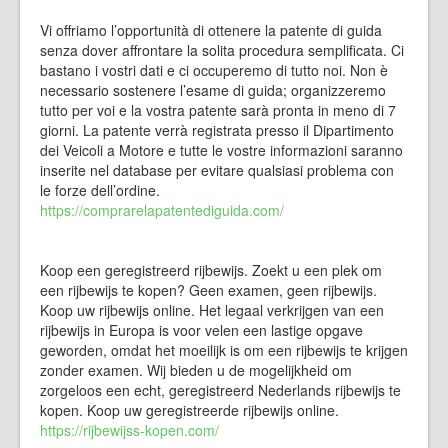
Vi offriamo l’opportunità di ottenere la patente di guida
senza dover affrontare la solita procedura semplificata. Ci
bastano i vostri dati e ci occuperemo di tutto noi. Non è
necessario sostenere l’esame di guida; organizzeremo
tutto per voi e la vostra patente sarà pronta in meno di 7
giorni. La patente verrà registrata presso il Dipartimento
dei Veicoli a Motore e tutte le vostre informazioni saranno
inserite nel database per evitare qualsiasi problema con
le forze dell’ordine.
https://comprarelapatentediguida.com/
Koop een geregistreerd rijbewijs. Zoekt u een plek om
een ​​rijbewijs te kopen? Geen examen, geen rijbewijs.
Koop uw rijbewijs online. Het legaal verkrijgen van een
rijbewijs in Europa is voor velen een lastige opgave
geworden, omdat het moeilijk is om een ​​rijbewijs te krijgen
zonder examen. Wij bieden u de mogelijkheid om
zorgeloos een echt, geregistreerd Nederlands rijbewijs te
kopen. Koop uw geregistreerde rijbewijs online.
https://rijbewijss-kopen.com/