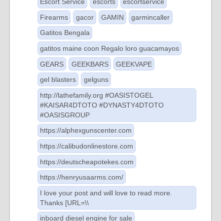
Escort Service
escorts
escortservice
Firearms
gacor
GAMIN
garmincaller
Gatitos Bengala
gatitos maine coon Regalo loro guacamayos
GEARS
GEEKBARS
GEEKVAPE
gel blasters
gelguns
http://lathefamily.org #OASISTOGEL
#KAISAR4DTOTO #DYNASTY4DTOTO
#OASISGROUP
https://alphexgunscenter.com
https://calibudonlinestore.com
https://deutscheapotekes.com
https://henryusaarms.com/
I love your post and will love to read more.
Thanks [URL=\\
inboard diesel engine for sale