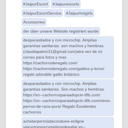
#JaipurEscort
#Jaipurescorts
#JaipurEscortService
#Jaipurhotgirls
Accessories
der über unsere Website registriert wurde
desparasitados y con microchip. Amplías
garantías sanitarias. son machos y hembras.
(claudiapatrici11@gmail.com)atra vez de mi
correo para fotos y mas
https://cachorroderegalo.com/
https://cachorroderegalo.com/gatitos-y-loros/
regalo adorable gatito británico
desparasitados y con microchip. Amplias
garantías sanitarias. Son machos y hembras.
https://xn--cachorrosparaadopcin-t8b.com/
https://xn--cachorrosparaadopcin-t8b.com/otros-
perros-de-raza-pura/ Regalo Excelentes
cachorros
acheterpermisdeconduire-enligne
vairuotojopazymejimaslegaliai
xn--