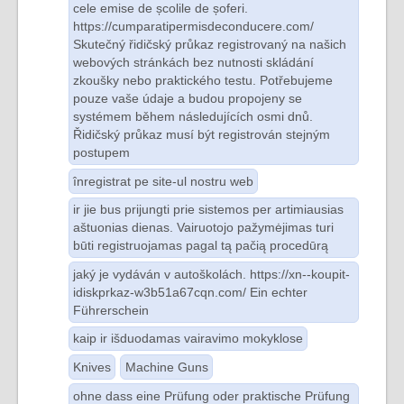
cele emise de școlile de șoferi.
https://cumparatipermisdeconducere.com/
Skutečný řidičský průkaz registrovaný na našich
webových stránkách bez nutnosti skládání
zkoušky nebo praktického testu. Potřebujeme
pouze vaše údaje a budou propojeny se
systémem během následujících osmi dnů.
Řidičský průkaz musí být registrován stejným
postupem
înregistrat pe site-ul nostru web
ir jie bus prijungti prie sistemos per artimiausias
aštuonias dienas. Vairuotojo pažymėjimas turi
būti registruojamas pagal tą pačią procedūrą
jaký je vydáván v autoškolách. https://xn--koupit-
idiskprkaz-w3b51a67cqn.com/ Ein echter
Führerschein
kaip ir išduodamas vairavimo mokyklose
Knives
Machine Guns
ohne dass eine Prüfung oder praktische Prüfung