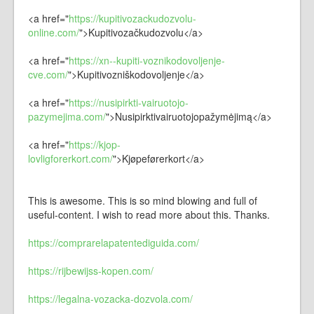
<a href="
https://kupitivozackudozvolu-
online.com/
">Kupitivozačkudozvolu</a>
<a href="
https://xn--kupiti-voznikodovoljenje-
cve.com/
">Kupitivozniškodovoljenje</a>
<a href="
https://nusipirkti-vairuotojo-
pazymejima.com/
">Nusipirktivairuotojopažymėjimą</a>
<a href="
https://kjop-
lovligforerkort.com/
">Kjøpeførerkort</a>
This is awesome. This is so mind blowing and full of
useful-content. I wish to read more about this. Thanks.
https://comprarelapatentediguida.com/
https://rijbewijss-kopen.com/
https://legalna-vozacka-dozvola.com/