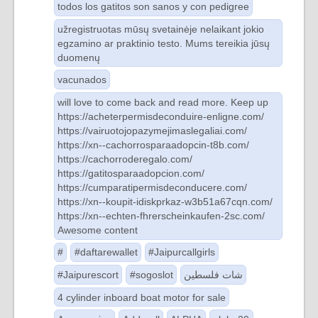
todos los gatitos son sanos y con pedigree
užregistruotas mūsų svetainėje nelaikant jokio
egzamino ar praktinio testo. Mums tereikia jūsų
duomenų
vacunados
will love to come back and read more. Keep up
https://acheterpermisdeconduire-enligne.com/
https://vairuotojopazymejimaslegaliai.com/
https://xn--cachorrosparaadopcin-t8b.com/
https://cachorroderegalo.com/
https://gatitosparaadopcion.com/
https://cumparatipermisdeconducere.com/
https://xn--koupit-idiskprkaz-w3b51a67cqn.com/
https://xn--echten-fhrerscheinkaufen-2sc.com/
Awesome content
#
#daftarewallet
#Jaipurcallgirls
#Jaipurescort
#sogoslot
شات فلسطين
4 cylinder inboard boat motor for sale