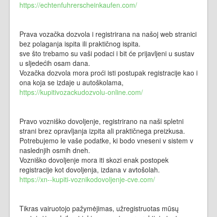
https://echtenfuhrerscheinkaufen.com/
Prava vozačka dozvola i registrirana na našoj web stranici
bez polaganja ispita ili praktičnog ispita.
sve što trebamo su vaši podaci i bit će prijavljeni u sustav
u sljedećih osam dana.
Vozačka dozvola mora proći isti postupak registracije kao i
ona koja se izdaje u autoškolama,
https://kupitivozackudozvolu-online.com/
Pravo vozniško dovoljenje, registrirano na naši spletni
strani brez opravljanja izpita ali praktičnega preizkusa.
Potrebujemo le vaše podatke, ki bodo vneseni v sistem v
naslednjih osmih dneh.
Vozniško dovoljenje mora iti skozi enak postopek
registracije kot dovoljenja, izdana v avtošolah.
https://xn--kupiti-voznikodovoljenje-cve.com/
Tikras vairuotojo pažymėjimas, užregistruotas mūsų