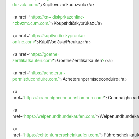
dozvola.com/
">Kupitevozačkudozvolu</a>
<a href="
https://xn--idiskprkazonline-
4zb9zm5c3m.com/
">Koupitřidičskýprůkaz</a>
<a href="
https://kupitvodicskypreukaz-
online.com/
">KúpiťVodičskýPreukaz</a>
<a href="
https://goethe-
zertifikatkaufen.com/
">
GoetheZertifikatkaufen
?
</a>
<a href="
https://acheterun-
permisduconduire.com/
">Acheterunpermisdeconduire</a>
<a
href="
https://ceannaighceadunastiomana.com/
">Ceannaighcead
<a
href="
https://welpenundhundekaufen.com/
">Welpenundhundeka
<a
href="
https://echtenfuhrerscheinkaufen.com/
">Führerscheinkauf