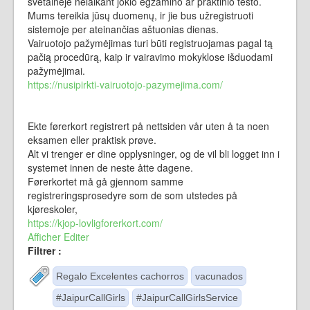
svetainėje nelaikant jokio egzamino ar praktinio testo.
Mums tereikia jūsų duomenų, ir jie bus užregistruoti
sistemoje per ateinančias aštuonias dienas.
Vairuotojo pažymėjimas turi būti registruojamas pagal tą
pačią procedūrą, kaip ir vairavimo mokyklose išduodami
pažymėjimai.
https://nusipirkti-vairuotojo-pazymejima.com/
Ekte førerkort registrert på nettsiden vår uten å ta noen
eksamen eller praktisk prøve.
Alt vi trenger er dine opplysninger, og de vil bli logget inn i
systemet innen de neste åtte dagene.
Førerkortet må gå gjennom samme
registreringsprosedyre som de som utstedes på
kjøreskoler,
https://kjop-lovligforerkort.com/
Afficher
Editer
Filtrer :
Regalo Excelentes cachorros
vacunados
#JaipurCallGirls
#JaipurCallGirlsService