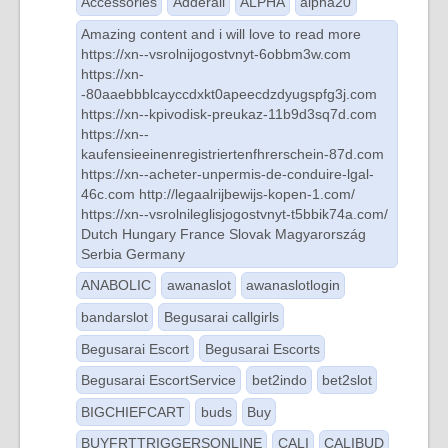
Accessories
Adderall
ALPHA
alpha20
Amazing content and i will love to read more
https://xn--vsrolnijogostvnyt-6obbm3w.com
https://xn-
-80aaebbblcayccdxkt0apeecdzdyugspfg3j.com
https://xn--kpivodisk-preukaz-11b9d3sq7d.com
https://xn--
kaufensieeinenregistriertenfhrerschein-87d.com
https://xn--acheter-unpermis-de-conduire-lgal-
46c.com http://legaalrijbewijs-kopen-1.com/
https://xn--vsrolnileglisjogostvnyt-t5bbik74a.com/
Dutch
Hungary
France
Slovak
Magyarország
Serbia
Germany
ANABOLIC
awanaslot
awanaslotlogin
bandarslot
Begusarai callgirls
Begusarai Escort
Begusarai Escorts
Begusarai EscortService
bet2indo
bet2slot
BIGCHIEFCART
buds
Buy
BUYFRTTRIGGERSONLINE
CALI
CALIBUD