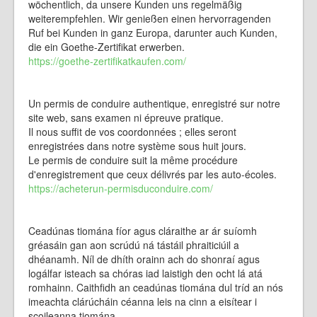
wöchentlich, da unsere Kunden uns regelmäßig
weiterempfehlen. Wir genießen einen hervorragenden
Ruf bei Kunden in ganz Europa, darunter auch Kunden,
die ein Goethe-Zertifikat erwerben.
https://goethe-zertifikatkaufen.com/
Un permis de conduire authentique, enregistré sur notre
site web, sans examen ni épreuve pratique.
Il nous suffit de vos coordonnées ; elles seront
enregistrées dans notre système sous huit jours.
Le permis de conduire suit la même procédure
d'enregistrement que ceux délivrés par les auto-écoles.
https://acheterun-permisduconduire.com/
Ceadúnas tiomána fíor agus cláraithe ar ár suíomh
gréasáin gan aon scrúdú ná tástáil phraiticiúil a
dhéanamh. Níl de dhíth orainn ach do shonraí agus
logálfar isteach sa chóras iad laistigh den ocht lá atá
romhainn. Caithfidh an ceadúnas tiomána dul tríd an nós
imeachta clárúcháin céanna leis na cinn a eisítear i
scoileanna tiomána,