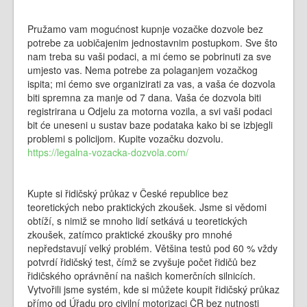
Pružamo vam mogućnost kupnje vozačke dozvole bez
potrebe za uobičajenim jednostavnim postupkom. Sve što
nam treba su vaši podaci, a mi ćemo se pobrinuti za sve
umjesto vas. Nema potrebe za polaganjem vozačkog
ispita; mi ćemo sve organizirati za vas, a vaša će dozvola
biti spremna za manje od 7 dana. Vaša će dozvola biti
registrirana u Odjelu za motorna vozila, a svi vaši podaci
bit će uneseni u sustav baze podataka kako bi se izbjegli
problemi s policijom. Kupite vozačku dozvolu.
https://legalna-vozacka-dozvola.com/
Kupte si řidičský průkaz v České republice bez
teoretických nebo praktických zkoušek. Jsme si vědomi
obtíží, s nimiž se mnoho lidí setkává u teoretických
zkoušek, zatímco praktické zkoušky pro mnohé
nepředstavují velký problém. Většina testů pod 60 % vždy
potvrdí řidičský test, čímž se zvyšuje počet řidičů bez
řidičského oprávnění na našich komerčních silnicích.
Vytvořili jsme systém, kde si můžete koupit řidičský průkaz
přímo od Úřadu pro civilní motorizaci ČR bez nutnosti