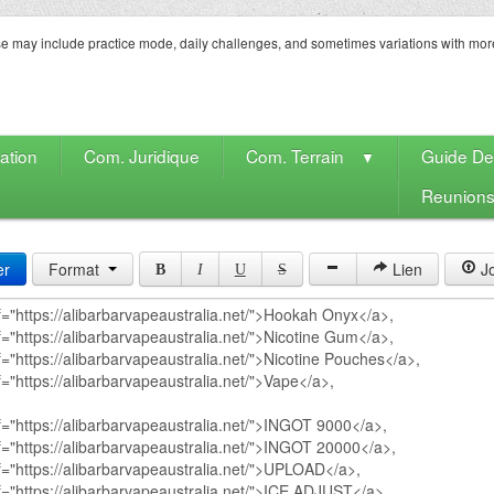
e may include practice mode, daily challenges, and sometimes variations with mor
ation
Com. Juridique
Com. Terrain
Guide D
▼
Reunion
er
Format
Lien
Jo
B
I
U
S