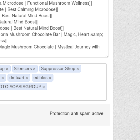
hop
Silencers
Suppressor Shop
×
×
×
s
dmtcart
edibles
×
×
×
DTOTO #OASISGROUP
×
Protection anti-spam active