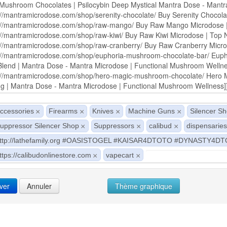
ccessories
Firearms
Knives
Machine Guns
Silencer S
×
×
×
×
uppressor Silencer Shop
Suppressors
calibud
dispensarie
×
×
×
ttp://lathefamily.org #OASISTOGEL #KAISAR4DTOTO #DYNASTY4
ttps://calibudonlinestore.com
vapecart
×
×
ver
Annuler
Thème graphique