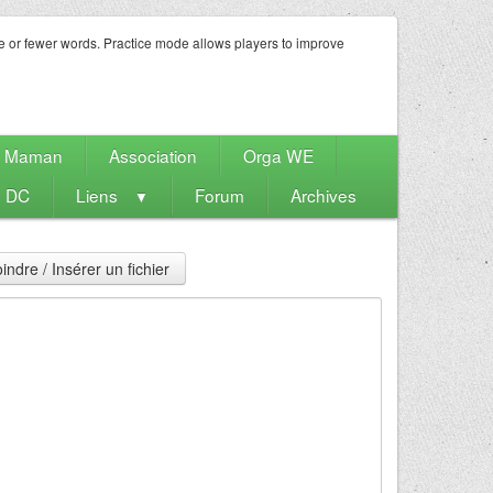
e or fewer words. Practice mode allows players to improve
e Maman
Association
Orga WE
s DC
Liens
Forum
Archives
▼
indre / Insérer un fichier