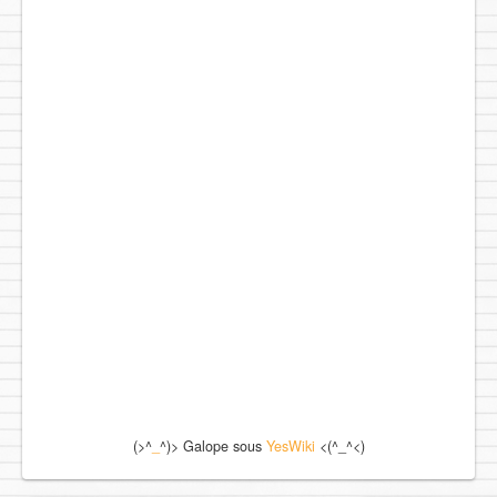
(>^
_
^)> Galope sous
YesWiki
<(^_^<)