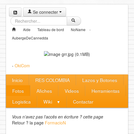
Se connecter
Aide
Tableau de bord
NoName
-
AubergeDeCannedda
-
OkiCom
Inicio
RES COLOMBIA
Lazos y Botones
Fotos
Afiches
Videos
Herramientas
Logistica
Wiki
Contactar
▼
Vous n'avez pas l'accês en écriture ? cette page
Retour ? la page
FormacioN