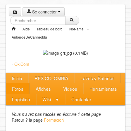
Se connecter
Aide
Tableau de bord
NoName
-
AubergeDeCannedda
-
OkiCom
Inicio
RES COLOMBIA
Lazos y Botones
Fotos
Afiches
Videos
Herramientas
Logistica
Wiki
Contactar
▼
Vous n'avez pas l'accês en écriture ? cette page
Retour ? la page
FormacioN