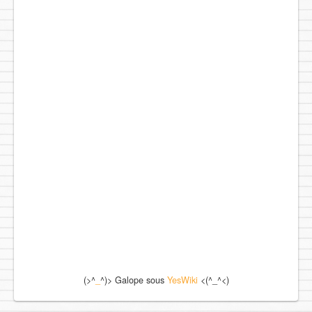
(>^
_
^)> Galope sous
YesWiki
<(^_^<)